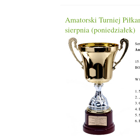
Amatorski Turniej Piłka
sierpnia (poniedziałek)
Ser
Ama
15 
BO
W t
1. 
2. 
3. 
4. 
5. 
6.