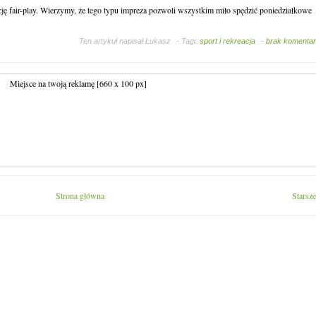
ję fair-play. Wierzymy, że tego typu impreza pozwoli wszystkim miło spędzić poniedziałkowe
Ten artykuł napisał
Łukasz
- Tagi:
sport i rekreacja
-
brak komenta
Miejsce na twoją reklamę [660 x 100 px]
Strona główna
Starsze