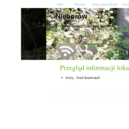
Start
Historia
Dane geograficzne
Gosp
Nieborów
Oficjalna Strona Sołectwa Nieborów
Przegląd informacji loka
Sorry... Feed deactivated!