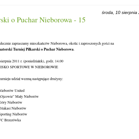
środa, 10 sierpnia
rski o Puchar Nieborowa - 15
decznie zapraszamy mieszkańców Nieborowa, okolic i zaproszonych gości na
torski Turniej Piłkarski o Puchar Nieborowa
.
sierpnia 2011 r. (poniedziałek), godz. 14.00
ISKO SPORTOWE W NIEBOROWIE
urnieju udział wezmą następujące drużyny:
Nieborów United
„Ojcowie” Mały Nieborów
Góry Nieborów
Dżakasi Nieborów
Sporting Nieborów
 FC Brzezówka