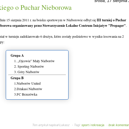
środa, 17 sierpnia
kiego o Puchar Nieborowa
niu 15 sierpnia 2011 r. na boisku sportowym w Nieborowie odbył się
III turniej o Puchar
eborowa organizowany przez Stowarzyszenie Lokalne Centrum Inicjatyw "Propager"
.
iał w turnieju zadeklarowało 6 drużyn, które zostały podzielowe w wyniku losowania na 2
py:
Grupa A
1. „Ojcowie” Mały Nieborów
2. Sporting Nieborów
3. Góry Nieborów
Grupa B
1.Nieborów United
2.Dżakasi Nieborów
3.FC Brzezówka
Ten artykuł napisał
Łukasz
- Tagi:
sport i rekreacja
-
brak komenta