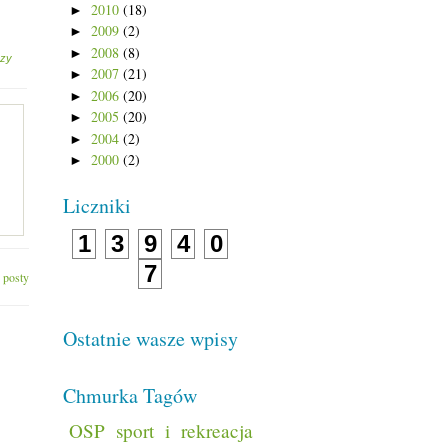
2010
(18)
►
2009
(2)
►
2008
(8)
►
rzy
2007
(21)
►
2006
(20)
►
2005
(20)
►
2004
(2)
►
2000
(2)
►
Liczniki
1
3
9
4
0
7
 posty
Ostatnie wasze wpisy
Chmurka Tagów
OSP
sport i rekreacja