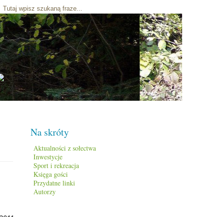
Na skróty
Aktualności z sołectwa
Inwestycje
Sport i rekreacja
Księga gości
Przydatne linki
Autorzy