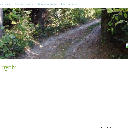
odarka
Nasze okolice
Nasze władze
Foto galerie
lnych: