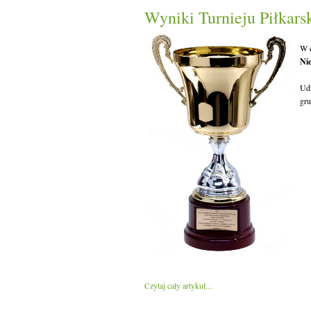
Wyniki Turnieju Piłkars
W d
Ni
Udz
gru
Czytaj cały artykuł...