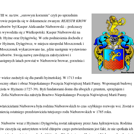
III w. na tzw. „surowym korzeniu”
czyli po uprzednim
rowie pojawiła się w dokumencie zwanym:
REJESTR K
RÓW
ieborów był Kasper Aleksander Nieborowski – podczaszy
h wywodziła się z Wielkopolski. Kasper Nieborowski na
ch: Hyżne oraz Dylągówkę. W celu podniesienia dochodu z
 w Hyżnem, Dylągówce, w miejscu nieopodal Moszczonek i
Moszczonek wykarczowano las, gdzie następnie wystawiono
Nieborów. Swoją nazwę zawdzięcza założycielowi i
astępnych latach powstał w Nieborowie browar,
gorzelnia i
wielce zasłużyli się dla parafii hyżneńskiej. W 1713 roku
oczny ołtarz i obraz Niepokalanego Poczęcia Najświętszej Marii Panny. Wspomagali budowę
oła w Hyżnem (1727-39). Byli fundatorami domu dla ubogich z gruntem, sprzężajem i
 Zofia Nieborowska założyła Bractwo Niepokalanego Poczęcia Najświętszej Marii Panny.
właścicielami Nieborowa była rodzina Nieborowskich to czas szybkiego rozwoju wsi. Został o
iercią ostatniego przedstawiciela tutejszego rodu Nieborowskich w 1785 roku.
Nieborów wraz z Hyżnem i Dylągówką został zakupiony przez Jana Jędrzejowicza. Rodzina
ów cieszyła się autorytetem wśród chłopów czego potwierdzeniem jest fakt, że nie spotkała ich