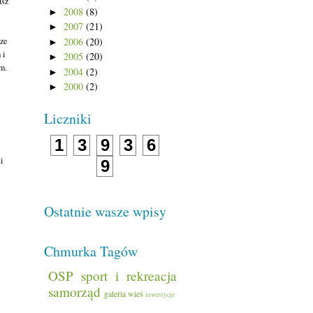
usz
2008
(8)
►
2007
(21)
►
2006
(20)
ze
►
 i
2005
(20)
►
m.
2004
(2)
►
2000
(2)
►
Liczniki
1
3
9
3
6
i
9
Ostatnie wasze wpisy
Chmurka Tagów
OSP
sport i rekreacja
samorząd
galeria
wieś
inwestycje