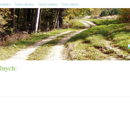
odarka
Nasze okolice
Nasze władze
Foto galerie
lnych: