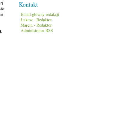
Kontakt
ej
wie
Email główny redakcji
em
Łukasz - Redaktor
Marcin - Redaktor
Administrator RSS
uk