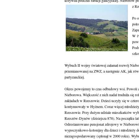
krzywda podczas rabacji galicyjskiej. Nieborów p
z Rz
Po o
poło
Zapa
W 19
pows
Pods
szko
Wybuch II wojny światowej załamał rozwój Nieboro
przemianowanej na ZWZ, a następnie AK, jak rów
partyzanckiej.
Okres powojenny to czas odbudowy wsi. Powoli z
Nieborowa. Większość z nich nadal trudniła się ro
zakładach w Rzeszowie. Dzieci uczyły się w czter
kontynuowały w Hyżnem. Coraz więcej młodzież
Rzeszowie. Przy dużym udziale mieszkańców wyb
Rzeszów-Dynów (dzisiejsza 878). Na początku lat 
Odrestaurowano pensjonat zdrojowy w Nieborowi
wypoczynkowo-kolonijny dla dzieci i młodzieży do
niezagospodarowany (spłonął w 2000 roku). Wyb