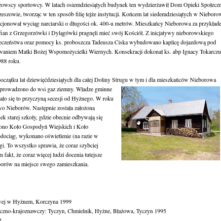
zowscy sportowcy. W latach osiemdziesiątych budynek ten wydzierżawił Dom Opieki S
połeczn
eszowie, tworząc w ten sposób filię tejże instytucji. Końcem lat siedemdziesiątych w Nieboro
cjonował wyciąg narciarski o długości ok. 400-u metrów. Mieszkańcy Nieborowa za przykład
fian z Grzegorzówki i Dylągówki pragnęli mieć swój Kościół. Z inicjatywy nieborowskiego
eczeństwa oraz pomocy ks. proboszcza Tadeusza Ciska wybudowano kaplicę dojazdową pod
aniem Matki Bożej Wspomożycielki Wiernych. Konsekracji dokonał ks. abp Ignacy Tokarcz
88 roku.
oczątku lat dziewięćdziesiątych dla całej Doliny Strugu w tym i dla mie
szkańców Nieborowa
Doprowadzono do wsi gaz ziemny. Władze gminne
ało się to przyczyną secesji od Hyżnego. W roku
o Nieborów. Następnie została założona
 starej szkoły, gdzie obecnie odbywają się
łożono Koło Gospodyń Wiejskich i Koło
ciąg, wykonano oświetlenie (na razie w
. To wszystko sprawia, że coraz szybciej
fakt, że coraz więcej ludzi docenia tutejsze
borów na miejsce swego zamieszkania.
awej w Hyżnem, Korczyna 1999
yczno-krajoznawczy: Tyczyn, Chmielnik, Hyżne, Błażowa, Tyczyn 1995
2