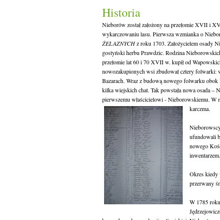
Historia
Nieborów został założony na przełomie XVII i XV
wykarczowaniu lasu. Pierwsza wzmianka o Niebo
ŻELAZNYCH
z roku 1703. Założycielem osady N
gostyński herbu Prawdzic. Rodzina Nieborowskic
przełomie lat 60 i 70 XVII w. kupił od Wapowski
nowozakupionych wsi zbudował cztery folwarki:
Bazarach. Wraz z budową nowego folwarku obok 
kilka wiejskich chat. Tak powstała nowa osada – 
pierwszemu właścicielowi - Nieborowskiemu. W n
karczma.
Nieborowscy 
ufundowali b
nowego Kości
inwentarzem.
Okres kiedy 
przerwany śm
W 1785 roku 
Jędrzejowicz