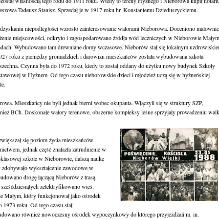
ozostał własnością tego rodu do 1911 roku. Wtedy to tereny Hyżnego i Nieborowa kupił notari
eszowa Tadeusz Stanisz. Sprzedał je w 1917 roku hr. Konstantemu Dzieduszyckiemu.
dzyskaniu niepodległości wzrosło zainteresowanie walorami Nieborowa. Doceniono malownic
żenie miejscowości, odkryto i zagospodarowano źródła wód leczniczych w Nieborowie Małym
dach. Wybudowano tam drewniane domy wczasowe. Nieborów stał się lokalnym uzdrowiskie
27 roku z pieniędzy gromadzkich i darowizn mieszkańców została wybudowana szkoła
zechna. Czynna była do 1972 roku, kiedy to został oddany do użytku nowy budynek Szkoły
tawowej w Hyżnem. Od tego czasu nieborowskie dzieci i młodzież uczą się w hyżneńskiej
le.
wa. Mieszkańcy nie byli jednak bierni wobec okupanta. Włączyli się w struktury SZP,
nież BCh. Doskonałe walory terenowe, obszerne kompleksy leśne sprzyjały prowadzeniu walk
większał się poziom życia mieszkańców
lnictwem, jednak część znalazła zatrudnienie w
oklasowej szkole w Nieborowie, dalszą naukę
y zdobywało wykształcenie zawodowe w
udowano drogę łączącą Nieborów z trasą
sześćdziesiątych zelektryfikowano wieś.
e Małym, który funkcjonował jako ośrodek
 1973 roku. Od tego czasu stał
udowano również nowoczesny ośrodek wypoczynkowy do którego przyjeżdżali m. in.