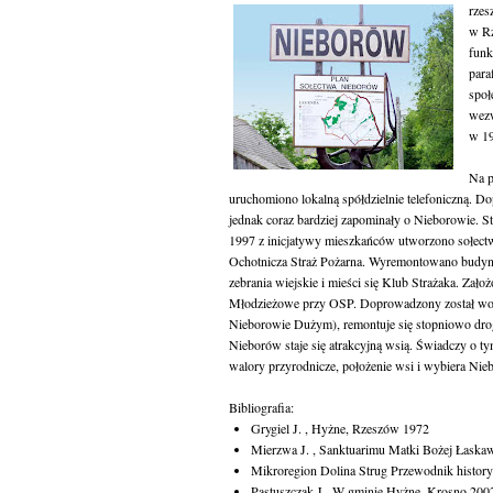
rzes
w Rz
funk
para
społ
wezw
w 19
Na p
uruchomiono lokalną spółdzielnie telefoniczną. 
jednak coraz bardziej zapominały o Nieborowie. St
1997 z inicjatywy mieszkańców utworzono sołectw
Ochotnicza Straż Pożarna. Wyremontowano budynek
zebrania wiejskie i mieści się Klub Strażaka. Za
Młodzieżowe przy OSP. Doprowadzony został wodo
Nieborowie Dużym), remontuje się stopniowo drogi
Nieborów staje się atrakcyjną wsią. Świadczy o tym 
walory przyrodnicze, położenie wsi i wybiera Nie
Bibliografia:
Grygiel J. , Hyżne, Rzeszów 1972
Mierzwa J. , Sanktuarimu Matki Bożej Łask
Mikroregion Dolina Strug Przewodnik histor
Pastuszczak J., W gminie Hyżne, Krosno 200